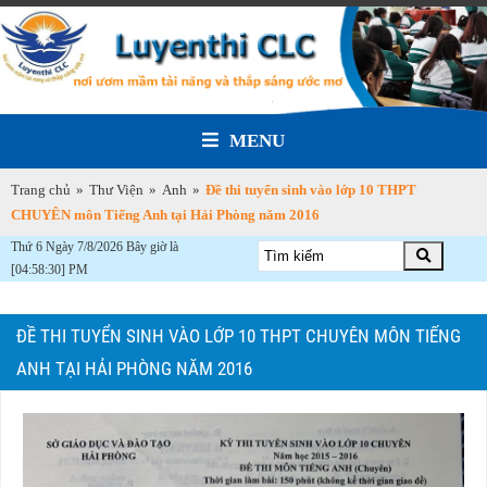
MENU
Trang chủ
»
Thư Viện
»
Anh
»
Đề thi tuyển sinh vào lớp 10 THPT
CHUYÊN môn Tiếng Anh tại Hải Phòng năm 2016
Thứ 6 Ngày 7/8/2026 Bây giờ là
[04:58:32] PM
ĐỀ THI TUYỂN SINH VÀO LỚP 10 THPT CHUYÊN MÔN TIẾNG
ANH TẠI HẢI PHÒNG NĂM 2016